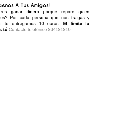
aenos A Tus Amigos!
eres ganar dinero porque repare quien
ces? Por cada persona que nos traigas y
re te entregamos 10 euros.
El límite lo
s tú
Contacto telefónico 934191910