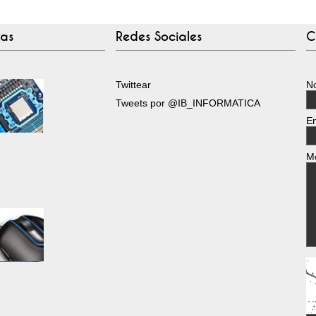
tas
Redes Sociales
C
Twittear
N
Tweets por @IB_INFORMATICA
E
M