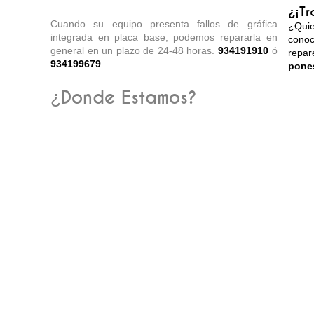
Cambio Pantalla LCD
¿
¡Tr
Cuando su equipo presenta fallos de gráfica
¿Qui
integrada en placa base, podemos repararla en
cono
general en un plazo de 24-48 horas.
934191910
ó
repa
934199679
pone
¿Donde Estamos?