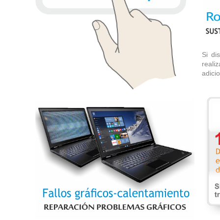
Cam
Si di
reali
adicio