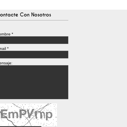
ontacte Con Nosotros
ombre
*
mail
*
ensaje: