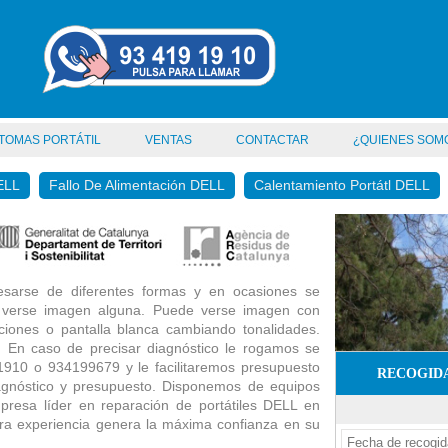
TOMAS PORTÁTIL
VENTAS
CONTACTAR
¿QUIENES SOM
ELL
Fallo De Alimentación DELL
Calentamiento Portátl DELL
resarse de diferentes formas y en ocasiones se
o verse imagen alguna. Puede verse imagen con
ciones o pantalla blanca cambiando tonalidades.
. En caso de precisar diagnóstico le rogamos se
1910 o 934199679 y le facilitaremos presupuesto
RECOGIDA
diagnóstico y presupuesto. Disponemos de equipos
presa líder en reparación de portátiles DELL en
ra experiencia genera la máxima confianza en su