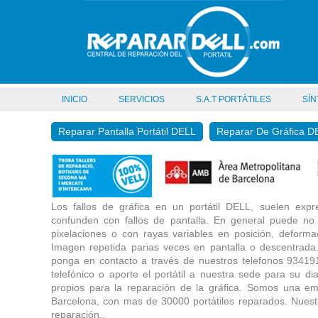
INICIO
SERVICIOS
S.A.T PORTÁTILES
SÍN
Reparar Pantalla Portátil DELL
Reparar De Gráfica D
Los fallos de gráfica en un portátil DELL, suelen exp
confunden con fallos de pantalla. En general puede n
pixelaciones o con rayas variables en posición, deforma
Imagen repetida parias veces en pantalla o descentrada
ponga en contacto a través de nuestros telefonos 93419
telefónico o aporte el portátil a nuestra sede para su 
propios para la reparación de la gráfica. Somos una em
Barcelona, con mas de 30000 portátiles reparados. Nuest
reparación..