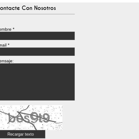
ontacte Con Nosotros
ombre
*
mail
*
ensaje: