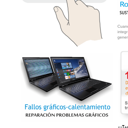
Cam
Cuand
integ
gener
Cambio Pantalla LCD
¿
¡Tr