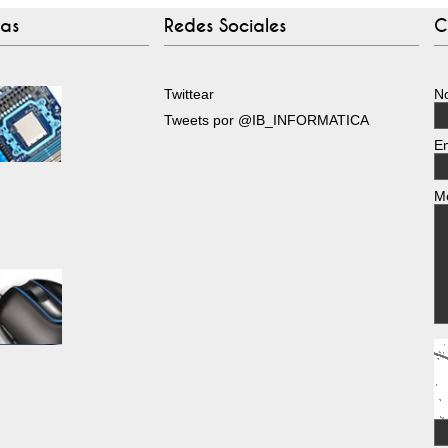
tas
Redes Sociales
C
Twittear
N
Tweets por @IB_INFORMATICA
E
M