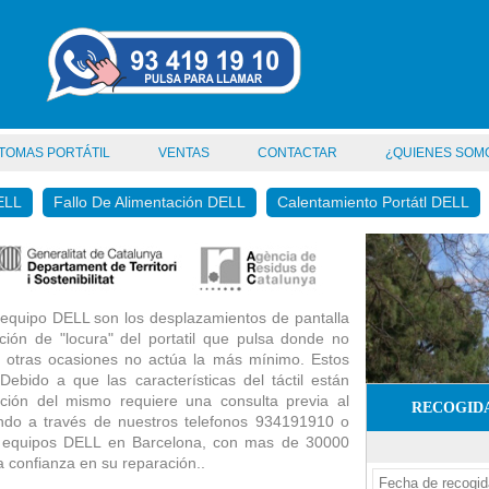
TOMAS PORTÁTIL
VENTAS
CONTACTAR
¿QUIENES SOM
ELL
Fallo De Alimentación DELL
Calentamiento Portátl DELL
 equipo DELL son los desplazamientos de pantalla
ión de "locura" del portatil que pulsa donde no
En otras ocasiones no actúa la más mínimo. Estos
ebido a que las características del táctil están
tución del mismo requiere una consulta previa al
RECOGIDA
tando a través de nuestros telefonos 934191910 o
 equipos DELL en Barcelona, con mas de 30000
 confianza en su reparación..