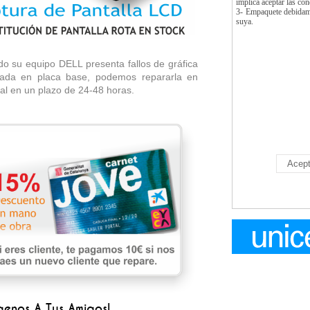
implica aceptar las co
3- Empaquete debidamen
suya.
biamos Su LCD Rota En 1 Hora
o su equipo DELL presenta fallos de gráfica
rada en placa base, podemos repararla en
al en un plazo de 24-48 horas.
aenos A Tus Amigos!