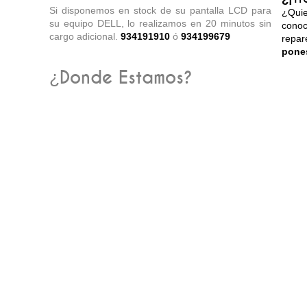
Si disponemos en stock de su pantalla LCD para
¿Qui
su equipo DELL, lo realizamos en 20 minutos sin
cono
cargo adicional.
934191910
ó
934199679
repa
pone
¿Donde Estamos?