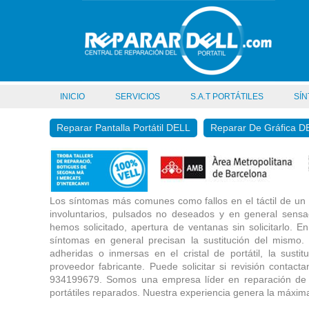
INICIO
SERVICIOS
S.A.T PORTÁTILES
SÍN
Reparar Pantalla Portátil DELL
Reparar De Gráfica D
Los síntomas más comunes como fallos en el táctil de un
involuntarios, pulsados no deseados y en general sensac
hemos solicitado, apertura de ventanas sin solicitarlo. 
síntomas en general precisan la sustitución del mismo. D
adheridas o inmersas en el cristal de portátil, la susti
proveedor fabricante. Puede solicitar si revisión contac
934199679. Somos una empresa líder en reparación de
portátiles reparados. Nuestra experiencia genera la máxima